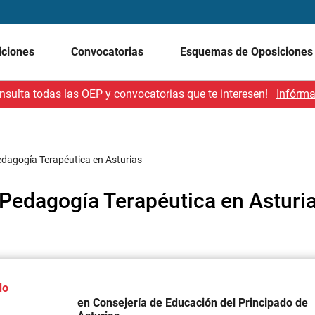
iciones
Convocatorias
Esquemas de Oposicione
nsulta todas las OEP y convocatorias que te interesen!
Infórma
edagogía Terapéutica en Asturias
 Pedagogía Terapéutica en Asturi
do
en Consejería de Educación del Principado de