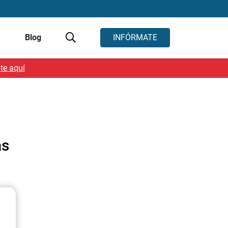
s
Blog
INFÓRMATE
te aquí
as