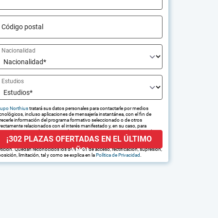
Código postal
Nacionalidad
Estudios
upo Northius
tratará sus datos personales para contactarle por medios
cnológicos, incluso aplicaciones de mensajería instantánea, con el fin de
recerle información del programa formativo seleccionado o de otros
rectamente relacionados con el interés manifestado y, en su caso, para
amitar la contratación correspondiente. Compartiremos su solicitud con las
¡302 PLAZAS OFERTADAS EN EL ÚLTIMO
presas que conforman el
Grupo Northius
, con el objeto de que estas
edan hacerle llegar la mejor oferta de productos y servicios de acuerdo a su
AÑO!
tición. Quedan reconocidos los derechos de acceso, rectificación, supresión,
osición, limitación, tal y como se explica en la
Política de Privacidad
.