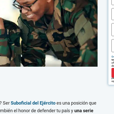
Gr
te
of
di
tr
em
pu
pe
op
a? Ser
Suboficial del Ejército
es una posición que
ambién el honor de defender tu país y
una serie