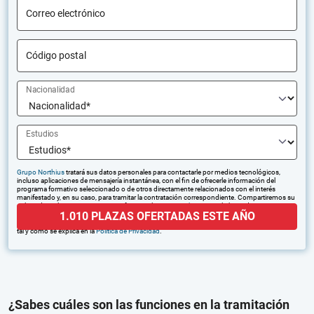
Correo electrónico
Código postal
Nacionalidad
Estudios
Grupo Northius
tratará sus datos personales para contactarle por medios tecnológicos,
incluso aplicaciones de mensajería instantánea, con el fin de ofrecerle información del
programa formativo seleccionado o de otros directamente relacionados con el interés
manifestado y, en su caso, para tramitar la contratación correspondiente. Compartiremos su
solicitud con las empresas que conforman el
Grupo Northius
, con el objeto de que estas
1.010 PLAZAS OFERTADAS ESTE AÑO
puedan hacerle llegar la mejor oferta de productos y servicios de acuerdo a su petición.
Quedan reconocidos los derechos de acceso, rectificación, supresión, oposición, limitación,
tal y como se explica en la
Política de Privacidad
.
¿Sabes cuáles son las funciones en la tramitación