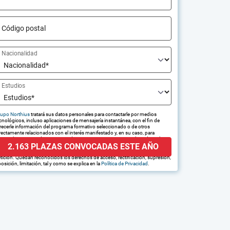
Código postal
Nacionalidad
Estudios
upo Northius
tratará sus datos personales para contactarle por medios
cnológicos, incluso aplicaciones de mensajería instantánea, con el fin de
recerle información del programa formativo seleccionado o de otros
rectamente relacionados con el interés manifestado y, en su caso, para
amitar la contratación correspondiente. Compartiremos su solicitud con las
2.163 PLAZAS CONVOCADAS ESTE AÑO
presas que conforman el
Grupo Northius
, con el objeto de que estas
edan hacerle llegar la mejor oferta de productos y servicios de acuerdo a su
tición. Quedan reconocidos los derechos de acceso, rectificación, supresión,
osición, limitación, tal y como se explica en la
Política de Privacidad
.