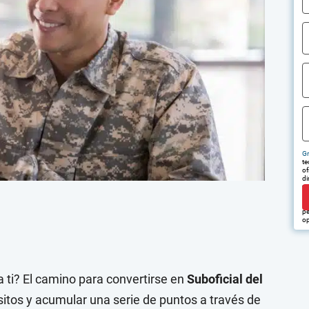
Gr
te
of
di
tr
em
pu
pe
op
 ti? El camino para convertirse en
Suboficial del
sitos y acumular una serie de puntos a través de