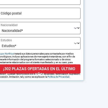
Código postal
Nacionalidad
Estudios
upo Northius
tratará sus datos personales para contactarle por medios
cnológicos, incluso aplicaciones de mensajería instantánea, con el fin de
recerle información del programa formativo seleccionado o de otros
rectamente relacionados con el interés manifestado y, en su caso, para
amitar la contratación correspondiente. Compartiremos su solicitud con las
¡302 PLAZAS OFERTADAS EN EL ÚLTIMO
presas que conforman el
Grupo Northius
, con el objeto de que estas
edan hacerle llegar la mejor oferta de productos y servicios de acuerdo a su
AÑO!
tición. Quedan reconocidos los derechos de acceso, rectificación, supresión,
osición, limitación, tal y como se explica en la
Política de Privacidad
.