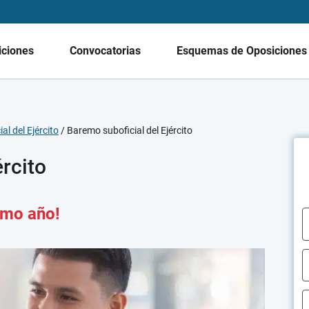
iciones
Convocatorias
Esquemas de Oposicione
al del Ejército
/
Baremo suboficial del Ejército
ército
timo año!