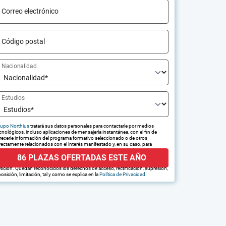
Correo electrónico
Código postal
Nacionalidad
Estudios
upo Northius
tratará sus datos personales para contactarle por medios
cnológicos, incluso aplicaciones de mensajería instantánea, con el fin de
recerle información del programa formativo seleccionado o de otros
rectamente relacionados con el interés manifestado y, en su caso, para
amitar la contratación correspondiente. Compartiremos su solicitud con las
86 PLAZAS OFERTADAS ESTE AÑO
presas que conforman el
Grupo Northius
, con el objeto de que estas
edan hacerle llegar la mejor oferta de productos y servicios de acuerdo a su
tición. Quedan reconocidos los derechos de acceso, rectificación, supresión,
osición, limitación, tal y como se explica en la
Política de Privacidad
.