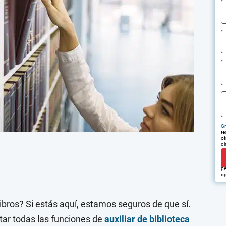
Gr
te
of
di
tr
em
pu
pe
op
ibros? Si estás aquí, estamos seguros de que sí.
tar todas las funciones de
auxiliar de biblioteca