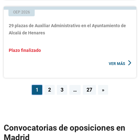
OEP 2026
29 plazas de Auxiliar Administrativo en el Ayuntamiento de
Alcalá de Henares
Plazo finalizado
VER MÁS
Navegación
1
2
3
…
27
»
de
entradas
Convocatorias de oposiciones en
Madrid