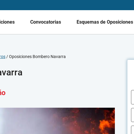
iciones
Convocatorias
Esquemas de Oposicione
ros
/
Oposiciones Bombero Navarra
varra
ño