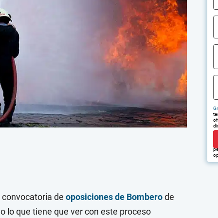
Gr
te
of
di
tr
em
pu
pe
op
a convocatoria de
oposiciones de Bombero
de
o lo que tiene que ver con este proceso