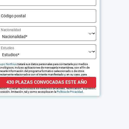
Código postal
Nacionalidad
Estudios
upo Northius
tratará sus datos personales para contactarle por medios
cnológicos, incluso aplicaciones de mensajería instantánea, con el fin de
recerle información del programa formativo seleccionado o de otros
rectamente relacionados con el interés manifestado y, en su caso, para
amitar la contratación correspondiente. Compartiremos su solicitud con las
430 PLAZAS CONVOCADAS ESTE AÑO
presas que conforman el
Grupo Northius
, con el objeto de que estas
edan hacerle llegar la mejor oferta de productos y servicios de acuerdo a su
tición. Quedan reconocidos los derechos de acceso, rectificación, supresión,
osición, limitación, tal y como se explica en la
Política de Privacidad
.