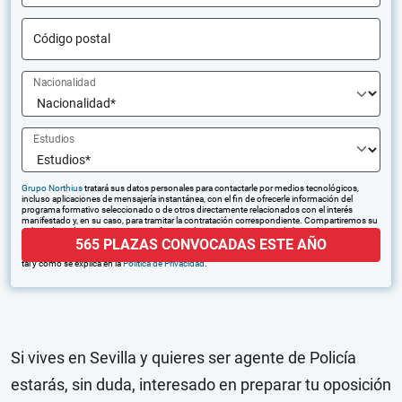
Código postal
Nacionalidad
Estudios
Grupo Northius
tratará sus datos personales para contactarle por medios tecnológicos,
incluso aplicaciones de mensajería instantánea, con el fin de ofrecerle información del
programa formativo seleccionado o de otros directamente relacionados con el interés
manifestado y, en su caso, para tramitar la contratación correspondiente. Compartiremos su
solicitud con las empresas que conforman el
Grupo Northius
, con el objeto de que estas
565 PLAZAS CONVOCADAS ESTE AÑO
puedan hacerle llegar la mejor oferta de productos y servicios de acuerdo a su petición.
Quedan reconocidos los derechos de acceso, rectificación, supresión, oposición, limitación,
tal y como se explica en la
Política de Privacidad
.
Si vives en Sevilla y quieres ser agente de Policía
estarás, sin duda, interesado en preparar tu oposición