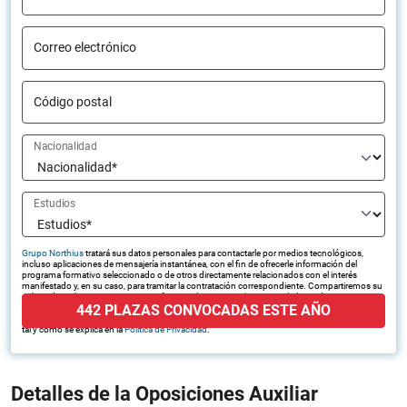
Correo electrónico
Código postal
Nacionalidad
Estudios
Grupo Northius
tratará sus datos personales para contactarle por medios tecnológicos,
incluso aplicaciones de mensajería instantánea, con el fin de ofrecerle información del
programa formativo seleccionado o de otros directamente relacionados con el interés
manifestado y, en su caso, para tramitar la contratación correspondiente. Compartiremos su
solicitud con las empresas que conforman el
Grupo Northius
, con el objeto de que estas
442 PLAZAS CONVOCADAS ESTE AÑO
puedan hacerle llegar la mejor oferta de productos y servicios de acuerdo a su petición.
Quedan reconocidos los derechos de acceso, rectificación, supresión, oposición, limitación,
tal y como se explica en la
Política de Privacidad
.
Detalles de la Oposiciones Auxiliar