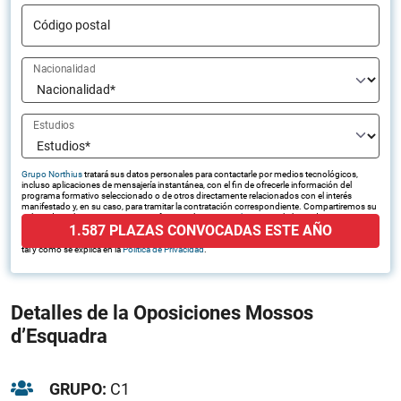
Código postal
Nacionalidad
Estudios
Grupo Northius
tratará sus datos personales para contactarle por medios tecnológicos,
incluso aplicaciones de mensajería instantánea, con el fin de ofrecerle información del
programa formativo seleccionado o de otros directamente relacionados con el interés
manifestado y, en su caso, para tramitar la contratación correspondiente. Compartiremos su
solicitud con las empresas que conforman el
Grupo Northius
, con el objeto de que estas
1.587 PLAZAS CONVOCADAS ESTE AÑO
puedan hacerle llegar la mejor oferta de productos y servicios de acuerdo a su petición.
Quedan reconocidos los derechos de acceso, rectificación, supresión, oposición, limitación,
tal y como se explica en la
Política de Privacidad
.
Detalles de la Oposiciones Mossos
d’Esquadra
GRUPO:
C1