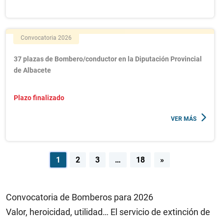
Convocatoria 2026
37 plazas de Bombero/conductor en la Diputación Provincial
de Albacete
Plazo finalizado
VER MÁS
Navegación
1
2
3
…
18
»
de
entradas
Convocatoria de Bomberos para 2026
Valor, heroicidad, utilidad… El servicio de extinción de