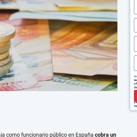
Gr
te
of
di
tr
em
pu
pe
op
baja como funcionario público en España
cobra un