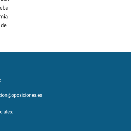
ueba
emia
 de
:
cion@oposiciones.es
ciales: