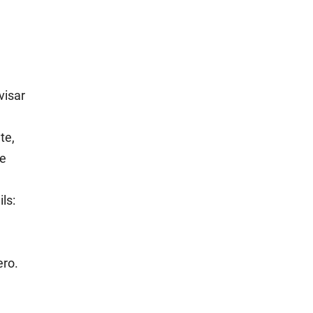
visar
te,
te
ls:
ero.