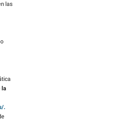
en las
do
ática
 la
s/.
de