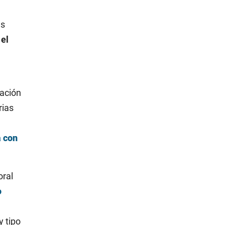
us
 el
mación
rias
a con
oral
o
y tipo