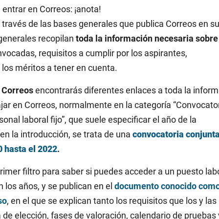
 entrar en Correos: ¡anota!
 través de las bases generales que publica Correos en s
 generales recopilan
toda la información necesaria sobre
vocadas, requisitos a cumplir por los aspirantes,
e los méritos a tener en cuenta.
e Correos
encontrarás diferentes enlaces a toda la infor
ajar en Correos, normalmente en la categoría “Convocato
onal laboral fijo”, que suele especificar el año de la
n la introducción, se trata de una
convocatoria conjunt
0 hasta el 2022
.
primer filtro para saber si puedes acceder a un puesto lab
n los años, y se publican en el
documento conocido com
so
, en el que se explican tanto los requisitos que los y las
de elección, fases de valoración, calendario de pruebas 