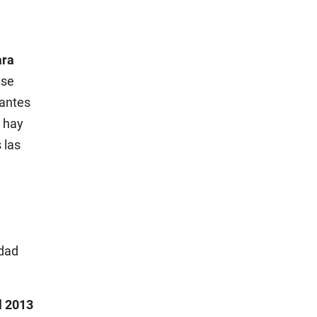
ara
 se
rantes
a hay
 las
edad
l 2013