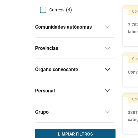
(3)
Correos
Con
7.757
Comunidades autónomas
labor
Provincias
Con
Órgano convocante
Conv
Personal
Con
Grupo
3381 
categ
LIMPIAR FILTROS