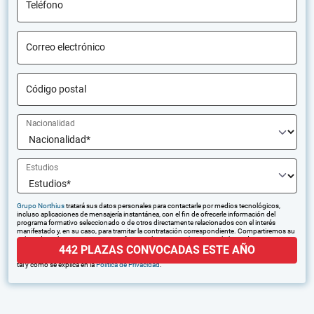
Teléfono
Correo electrónico
Código postal
Nacionalidad
Estudios
Grupo Northius
tratará sus datos personales para contactarle por medios tecnológicos,
incluso aplicaciones de mensajería instantánea, con el fin de ofrecerle información del
programa formativo seleccionado o de otros directamente relacionados con el interés
manifestado y, en su caso, para tramitar la contratación correspondiente. Compartiremos su
solicitud con las empresas que conforman el
Grupo Northius
, con el objeto de que estas
442 PLAZAS CONVOCADAS ESTE AÑO
puedan hacerle llegar la mejor oferta de productos y servicios de acuerdo a su petición.
Quedan reconocidos los derechos de acceso, rectificación, supresión, oposición, limitación,
tal y como se explica en la
Política de Privacidad
.