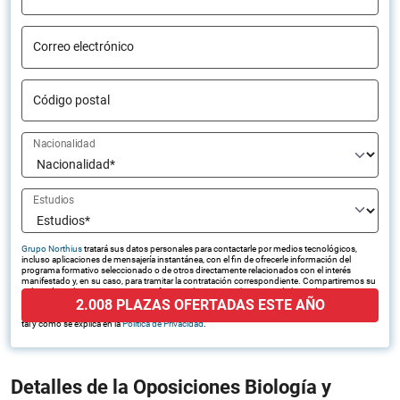
Correo electrónico
Código postal
Nacionalidad
Estudios
Grupo Northius
tratará sus datos personales para contactarle por medios tecnológicos,
incluso aplicaciones de mensajería instantánea, con el fin de ofrecerle información del
programa formativo seleccionado o de otros directamente relacionados con el interés
manifestado y, en su caso, para tramitar la contratación correspondiente. Compartiremos su
solicitud con las empresas que conforman el
Grupo Northius
, con el objeto de que estas
2.008 PLAZAS OFERTADAS ESTE AÑO
puedan hacerle llegar la mejor oferta de productos y servicios de acuerdo a su petición.
Quedan reconocidos los derechos de acceso, rectificación, supresión, oposición, limitación,
tal y como se explica en la
Política de Privacidad
.
Detalles de la Oposiciones Biología y