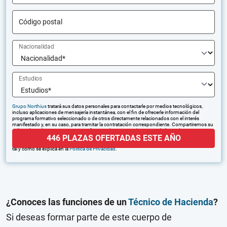
Código postal
Nacionalidad
Estudios
Grupo Northius
tratará sus datos personales para contactarle por medios tecnológicos,
incluso aplicaciones de mensajería instantánea, con el fin de ofrecerle información del
programa formativo seleccionado o de otros directamente relacionados con el interés
manifestado y, en su caso, para tramitar la contratación correspondiente. Compartiremos su
solicitud con las empresas que conforman el
Grupo Northius
, con el objeto de que estas
446 PLAZAS OFERTADAS ESTE AÑO
puedan hacerle llegar la mejor oferta de productos y servicios de acuerdo a su petición.
Quedan reconocidos los derechos de acceso, rectificación, supresión, oposición, limitación,
tal y como se explica en la
Política de Privacidad
.
¿Conoces las funciones de un
Técnico de Hacienda
?
Si deseas formar parte de este cuerpo de