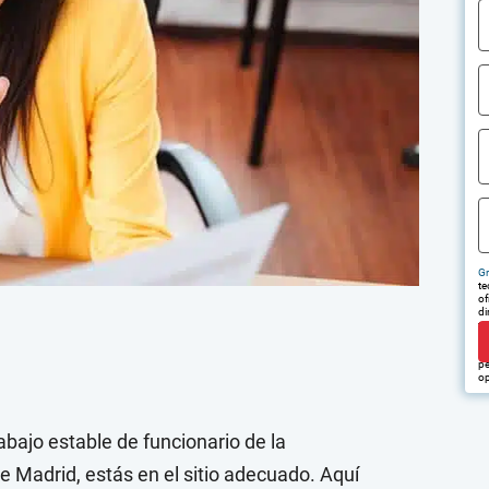
Gr
te
of
di
tr
em
pu
pe
op
abajo estable de funcionario de la
 Madrid, estás en el sitio adecuado. Aquí