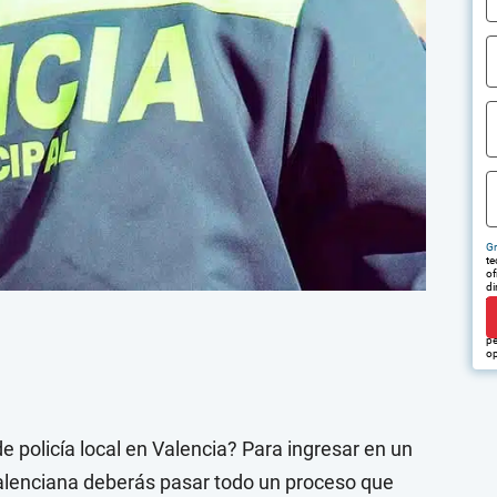
Gr
te
of
di
tr
em
pu
pe
op
e policía local en Valencia? Para ingresar en un
Valenciana deberás pasar todo un proceso que