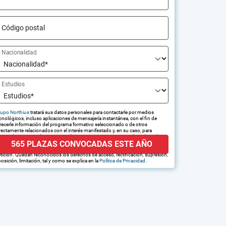
Código postal
Nacionalidad
Estudios
upo Northius
tratará sus datos personales para contactarle por medios
cnológicos, incluso aplicaciones de mensajería instantánea, con el fin de
recerle información del programa formativo seleccionado o de otros
rectamente relacionados con el interés manifestado y, en su caso, para
amitar la contratación correspondiente. Compartiremos su solicitud con las
565 PLAZAS CONVOCADAS ESTE AÑO
presas que conforman el
Grupo Northius
, con el objeto de que estas
edan hacerle llegar la mejor oferta de productos y servicios de acuerdo a su
tición. Quedan reconocidos los derechos de acceso, rectificación, supresión,
osición, limitación, tal y como se explica en la
Política de Privacidad
.