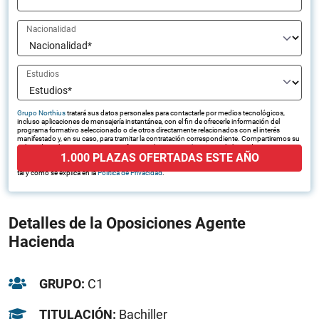
Nacionalidad
Estudios
Grupo Northius
tratará sus datos personales para contactarle por medios tecnológicos,
incluso aplicaciones de mensajería instantánea, con el fin de ofrecerle información del
programa formativo seleccionado o de otros directamente relacionados con el interés
manifestado y, en su caso, para tramitar la contratación correspondiente. Compartiremos su
solicitud con las empresas que conforman el
Grupo Northius
, con el objeto de que estas
1.000 PLAZAS OFERTADAS ESTE AÑO
puedan hacerle llegar la mejor oferta de productos y servicios de acuerdo a su petición.
Quedan reconocidos los derechos de acceso, rectificación, supresión, oposición, limitación,
tal y como se explica en la
Política de Privacidad
.
Detalles de la Oposiciones Agente
Hacienda
GRUPO:
C1
TITULACIÓN:
Bachiller