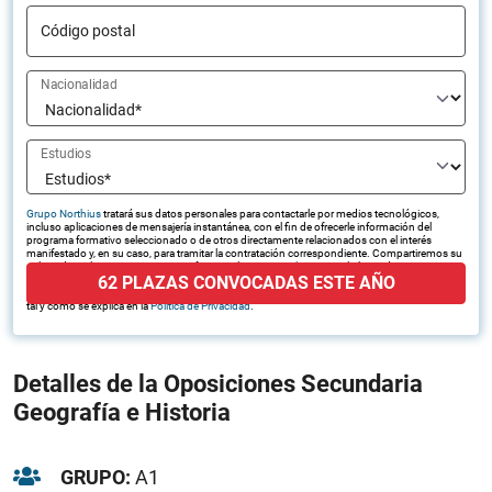
Código postal
Nacionalidad
Estudios
Grupo Northius
tratará sus datos personales para contactarle por medios tecnológicos,
incluso aplicaciones de mensajería instantánea, con el fin de ofrecerle información del
programa formativo seleccionado o de otros directamente relacionados con el interés
manifestado y, en su caso, para tramitar la contratación correspondiente. Compartiremos su
solicitud con las empresas que conforman el
Grupo Northius
, con el objeto de que estas
62 PLAZAS CONVOCADAS ESTE AÑO
puedan hacerle llegar la mejor oferta de productos y servicios de acuerdo a su petición.
Quedan reconocidos los derechos de acceso, rectificación, supresión, oposición, limitación,
tal y como se explica en la
Política de Privacidad
.
Detalles de la Oposiciones Secundaria
Geografía e Historia
GRUPO:
A1