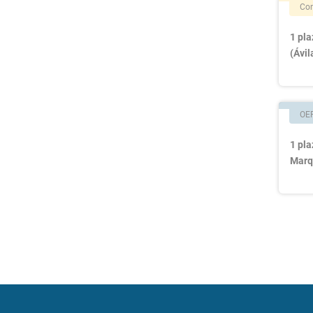
Con
1 pla
(Ávil
OE
1 pla
Marq
Nav
de
ent