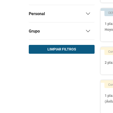
OE
Personal
1 pla
Hoyo
Grupo
LIMPIAR FILTROS
Con
2 pla
Con
1 pla
(Ávil