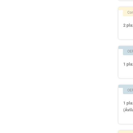
Con
2 pla
OE
1 pla
OE
1 pla
(Ávil