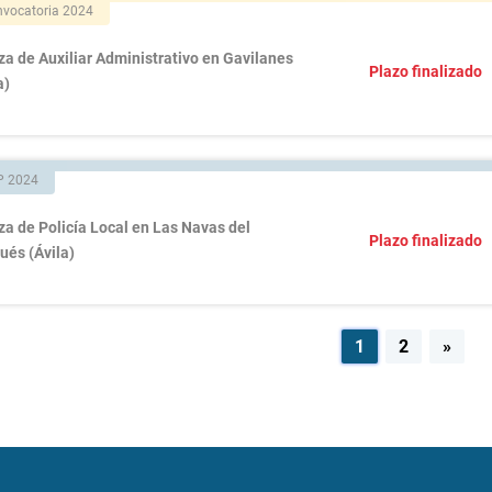
vocatoria 2024
za de Auxiliar Administrativo en Gavilanes
Plazo finalizado
a)
P 2024
za de Policía Local en Las Navas del
Plazo finalizado
ués (Ávila)
egación
1
2
»
radas