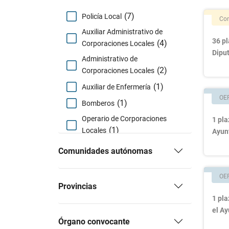
(7)
Policía Local
Con
Auxiliar Administrativo de
36 p
(4)
Corporaciones Locales
Diput
Administrativo de
(2)
Corporaciones Locales
(1)
Auxiliar de Enfermería
OE
(1)
Bomberos
Operario de Corporaciones
1 pla
(1)
Locales
Ayun
Oposiciones Auxiliar de
Comunidades autónomas
Biblioteca de Corporaciones
(1)
Locales
OE
Técnico de Educación
Provincias
(1)
Infantil
1 pla
el A
Órgano convocante