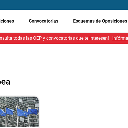
iciones
Convocatorias
Esquemas de Oposicione
nsulta todas las OEP y convocatorias que te interesen!
Infórma
pea