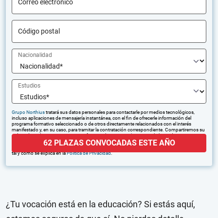
Correo electrónico
Código postal
Nacionalidad
Estudios
Grupo Northius
tratará sus datos personales para contactarle por medios tecnológicos,
incluso aplicaciones de mensajería instantánea, con el fin de ofrecerle información del
programa formativo seleccionado o de otros directamente relacionados con el interés
manifestado y, en su caso, para tramitar la contratación correspondiente. Compartiremos su
solicitud con las empresas que conforman el
Grupo Northius
, con el objeto de que estas
62 PLAZAS CONVOCADAS ESTE AÑO
puedan hacerle llegar la mejor oferta de productos y servicios de acuerdo a su petición.
Quedan reconocidos los derechos de acceso, rectificación, supresión, oposición, limitación,
tal y como se explica en la
Política de Privacidad
.
¿Tu vocación está en la educación? Si estás aquí,