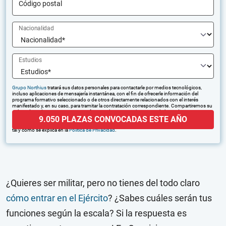
Código postal
Nacionalidad
Estudios
Grupo Northius
tratará sus datos personales para contactarle por medios tecnológicos,
incluso aplicaciones de mensajería instantánea, con el fin de ofrecerle información del
programa formativo seleccionado o de otros directamente relacionados con el interés
manifestado y, en su caso, para tramitar la contratación correspondiente. Compartiremos su
solicitud con las empresas que conforman el
Grupo Northius
, con el objeto de que estas
9.050 PLAZAS CONVOCADAS ESTE AÑO
puedan hacerle llegar la mejor oferta de productos y servicios de acuerdo a su petición.
Quedan reconocidos los derechos de acceso, rectificación, supresión, oposición, limitación,
tal y como se explica en la
Política de Privacidad
.
¿Quieres ser militar, pero no tienes del todo claro
cómo entrar en el Ejército
? ¿Sabes cuáles serán tus
funciones según la escala? Si la respuesta es