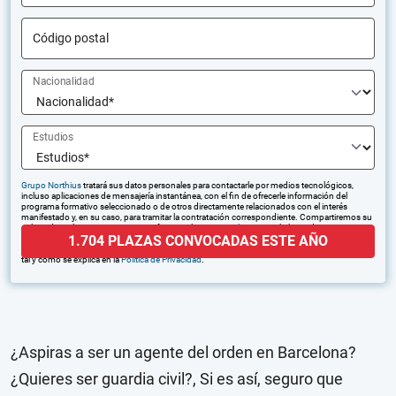
Código postal
Nacionalidad
Estudios
Grupo Northius
tratará sus datos personales para contactarle por medios tecnológicos,
incluso aplicaciones de mensajería instantánea, con el fin de ofrecerle información del
programa formativo seleccionado o de otros directamente relacionados con el interés
manifestado y, en su caso, para tramitar la contratación correspondiente. Compartiremos su
solicitud con las empresas que conforman el
Grupo Northius
, con el objeto de que estas
1.704 PLAZAS CONVOCADAS ESTE AÑO
puedan hacerle llegar la mejor oferta de productos y servicios de acuerdo a su petición.
Quedan reconocidos los derechos de acceso, rectificación, supresión, oposición, limitación,
tal y como se explica en la
Política de Privacidad
.
¿Aspiras a ser un agente del orden en Barcelona?
¿Quieres ser guardia civil?, Si es así, seguro que