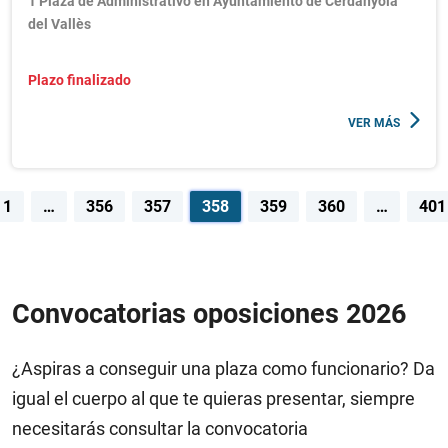
1 Plaza de Administrativo en Ayuntamiento de Cerdanyola
del Vallès
Plazo finalizado
VER MÁS
Navegación
1
…
356
357
358
359
360
…
401
de
entradas
Convocatorias oposiciones 2026
¿Aspiras a conseguir una plaza como funcionario? Da
igual el cuerpo al que te quieras presentar, siempre
necesitarás consultar la convocatoria