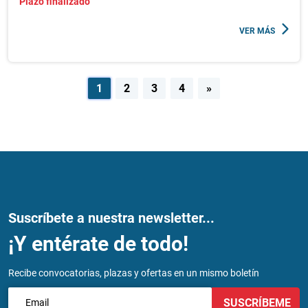
Plazo finalizado
VER MÁS
Navegación
1
2
3
4
»
de
entradas
Suscríbete a nuestra newsletter...
¡Y entérate de todo!
Recibe convocatorias, plazas y ofertas en un mismo boletín
SUSCRÍBEME