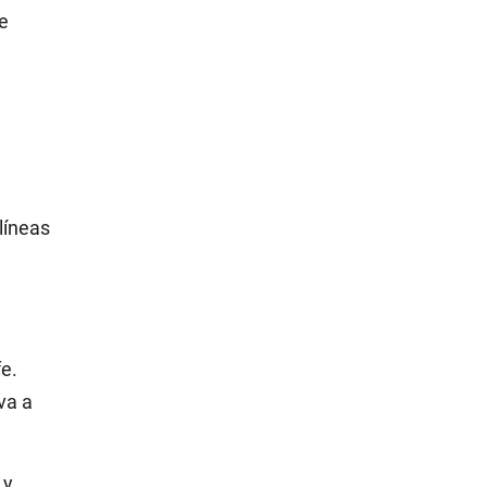
ue
líneas
e.
va a
 y