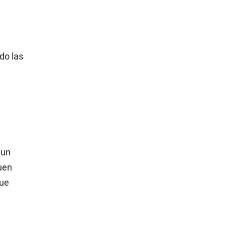
do las
 un
uen
que