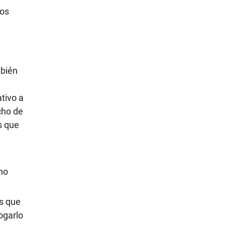
los
mbién
tivo a
cho de
s que
 no
as que
ogarlo