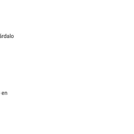
árdalo
o en