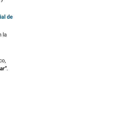
ial de
n la
co,
tar”
.