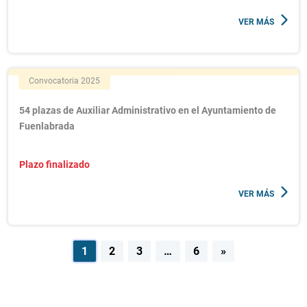
VER MÁS
Convocatoria 2025
54 plazas de Auxiliar Administrativo en el Ayuntamiento de
Fuenlabrada
Plazo finalizado
VER MÁS
Navegación
1
2
3
…
6
»
de
entradas