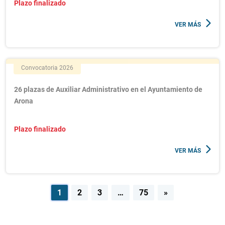
Plazo finalizado
VER MÁS
Convocatoria 2026
26 plazas de Auxiliar Administrativo en el Ayuntamiento de
Arona
Plazo finalizado
VER MÁS
Navegación
1
2
3
…
75
»
de
entradas