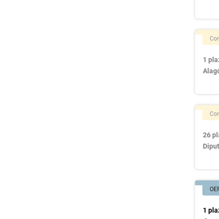
Con
1 pla
Alag
Con
26 pl
Dipu
OE
1 pla