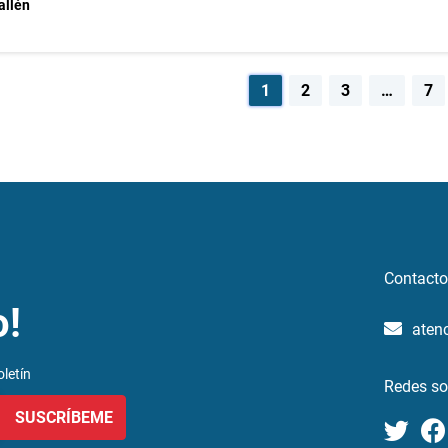
allén
egación
1
2
3
…
7
radas
Contacto
o!
aten
letín
Redes so
SUSCRÍBEME