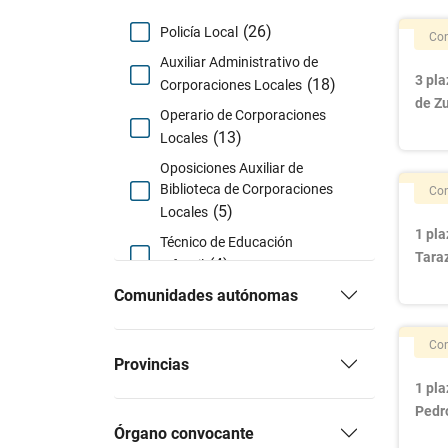
(26)
Policía Local
Con
Auxiliar Administrativo de
3 pla
(18)
Corporaciones Locales
de Z
Operario de Corporaciones
(13)
Locales
Oposiciones Auxiliar de
Biblioteca de Corporaciones
Con
(5)
Locales
1 pla
Técnico de Educación
Tara
(4)
Infantil
Comunidades autónomas
(3)
Bomberos
Subalternos Ordenanzas
Con
(2)
Corporaciones Locales
Provincias
Administrativo de
1 pla
(1)
Comunidades Autónomas
Pedr
Órgano convocante
Administrativo de