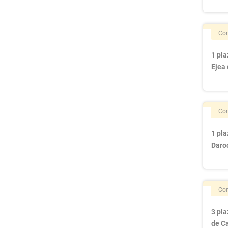
Con
1 pla
Ejea 
Con
1 pla
Daro
Con
3 pla
de C