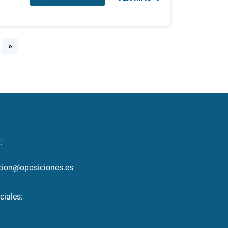
»
:
cion@oposiciones.es
ciales: