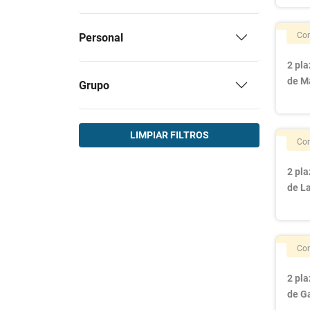
(1)
Corporaciones Locales
Con
Personal
2 pla
de M
Grupo
LIMPIAR FILTROS
Con
2 pla
de L
Con
2 pla
de Ga