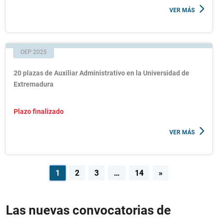
VER MÁS
OEP 2025
20 plazas de Auxiliar Administrativo en la Universidad de
Extremadura
Plazo finalizado
VER MÁS
Navegación
1
2
3
…
14
»
de
entradas
Las nuevas convocatorias de