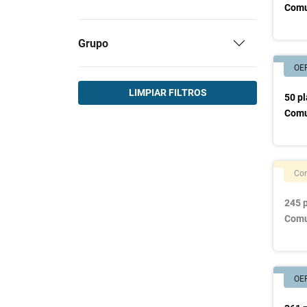
Comu
Grupo
OE
LIMPIAR FILTROS
50 pl
Comu
Con
245 p
Comu
OE