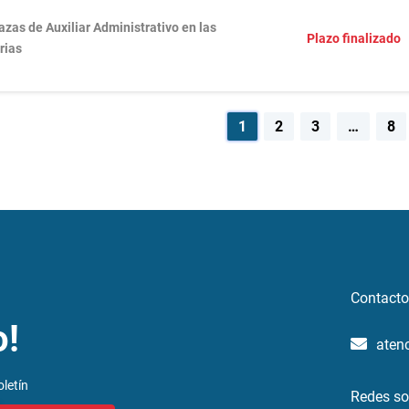
azas de Auxiliar Administrativo en las
Plazo finalizado
rias
egación
1
2
3
…
8
radas
Contacto
o!
aten
letín
Redes so