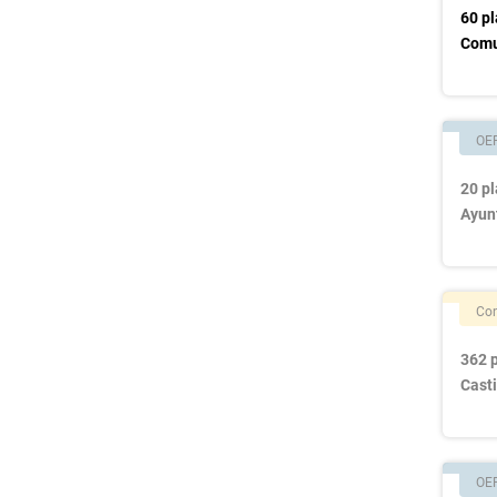
60 pl
Comu
OE
20 pl
Ayun
Con
362 p
Casti
OE