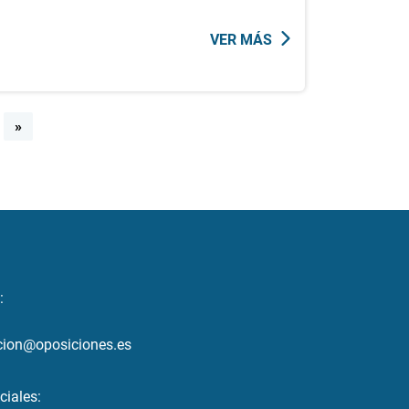
VER MÁS
»
:
cion@oposiciones.es
ciales: