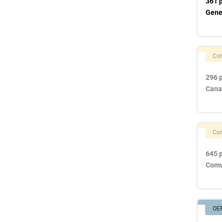
361 p
Gene
Con
296 p
Cana
Con
645 p
Comu
OE