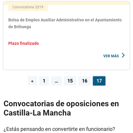
Convocatoria 2019
Bolsa de Empleo Auxiliar Administrativo en el Ayuntamiento
de Brihuega
Plazo finalizado
VER MÁS
Navegación
«
1
…
15
16
17
de
entradas
Convocatorias de oposiciones en
Castilla-La Mancha
¿Estás pensando en convertirte en funcionario?