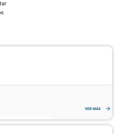
tar
os
VER MÁS