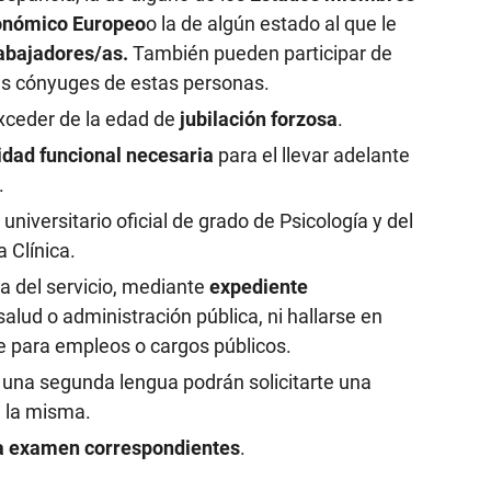
conómico Europeo
o la de algún estado al que le
trabajadores/as.
También pueden participar de
as cónyuges de estas personas.
xceder de la edad de
jubilación forzosa
.
idad funcional necesaria
para el llevar adelante
.
o universitario oficial de grado de Psicología y del
 Clínica.
a del servicio, mediante
expediente
 salud o administración pública, ni hallarse en
me para empleos o cargos públicos.
na segunda lengua podrán solicitarte una
e la misma.
 a examen correspondientes
.