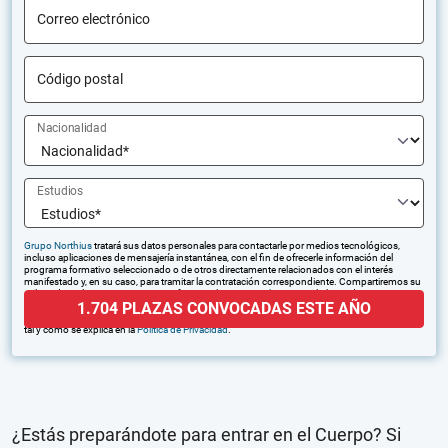
Correo electrónico
Código postal
Nacionalidad
Estudios
Grupo Northius
tratará sus datos personales para contactarle por medios tecnológicos,
incluso aplicaciones de mensajería instantánea, con el fin de ofrecerle información del
programa formativo seleccionado o de otros directamente relacionados con el interés
manifestado y, en su caso, para tramitar la contratación correspondiente. Compartiremos su
solicitud con las empresas que conforman el
Grupo Northius
, con el objeto de que estas
1.704 PLAZAS CONVOCADAS ESTE AÑO
puedan hacerle llegar la mejor oferta de productos y servicios de acuerdo a su petición.
Quedan reconocidos los derechos de acceso, rectificación, supresión, oposición, limitación,
tal y como se explica en la
Política de Privacidad
.
¿Estás preparándote para entrar en el Cuerpo? Si