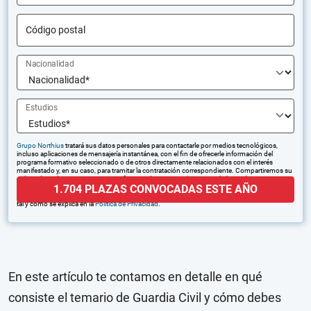
Código postal
Nacionalidad
Estudios
Grupo Northius
tratará sus datos personales para contactarle por medios tecnológicos,
incluso aplicaciones de mensajería instantánea, con el fin de ofrecerle información del
programa formativo seleccionado o de otros directamente relacionados con el interés
manifestado y, en su caso, para tramitar la contratación correspondiente. Compartiremos su
solicitud con las empresas que conforman el
Grupo Northius
, con el objeto de que estas
1.704 PLAZAS CONVOCADAS ESTE AÑO
puedan hacerle llegar la mejor oferta de productos y servicios de acuerdo a su petición.
Quedan reconocidos los derechos de acceso, rectificación, supresión, oposición, limitación,
tal y como se explica en la
Política de Privacidad
.
En este artículo te contamos en detalle en qué
consiste el temario de Guardia Civil y cómo debes