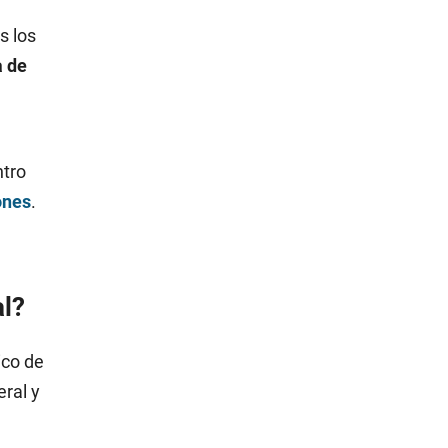
s los
a de
ntro
ones
.
al?
ico de
eral y