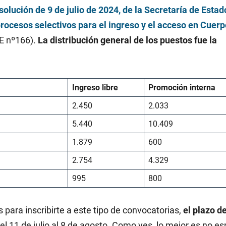
solución de 9 de julio de 2024, de la Secretaría de Estad
procesos selectivos para el ingreso y el acceso en Cuer
E nº166).
La distribución general de los puestos fue la
Ingreso libre
Promoción interna
2.450
2.033
5.440
10.409
1.879
600
2.754
4.329
995
800
 para inscribirte a este tipo de convocatorias,
el plazo d
l 11 de julio al 8 de agosto. Como ves, lo mejor es no es