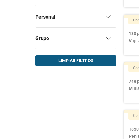
(8)
Policía Nacional
Personal
Técnico Auxiliar de Informática
Con
(8)
(TAI)
130 p
Cuerpo Gestión Administración
Grupo
Vigi
(7)
Civil Estado
Administrativo de la Seguridad
(6)
Social
LIMPIAR FILTROS
Agente de Vigilancia
Con
(6)
Aduanera
749 
Gestión de la Seguridad
Mini
(6)
Social
(6)
Suboficial del Ejército
Policía Nacional Escala
Con
(5)
Ejecutiva
(4)
Agentes Medioambientales
1850
Peni
(3)
Correos