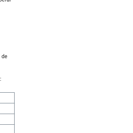
a de
: