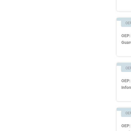
Operador Comercial de
(3)
Renfe
Auxiliar Administrativo de
OE
(2)
Universidad
OEP: 
(2)
Auxiliar de Enfermería
Guard
(2)
Educación Secundaria
(2)
Inspector de Hacienda
Oposiciones Factor de
OE
(2)
Circulación en Adif
OEP: 
Oposiciones Factor de Entrada
Infor
(2)
en Adif
(1)
Celador
(1)
Educación Física Secundaria
OE
(1)
Educación Infantil
OEP: 
(1)
Educación Primaria