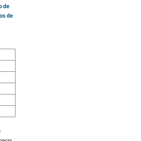
o de
pos de
e
perar