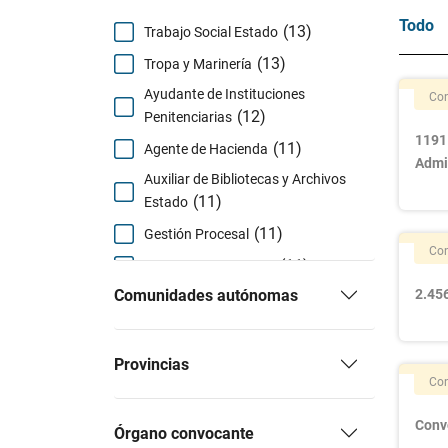
Todo
(13)
Trabajo Social Estado
(13)
Tropa y Marinería
Ayudante de Instituciones
Con
(12)
Penitenciarias
1191
(11)
Agente de Hacienda
Admi
Auxiliar de Bibliotecas y Archivos
(11)
Estado
(11)
Gestión Procesal
Con
(11)
Tramitación Procesal
Comunidades autónomas
2.456
(10)
Auxilio Judicial
(10)
Guardia Civil
(9)
Administrativo del Estado
Provincias
Con
(9)
Técnico de Hacienda
Auxiliar Administrativo del
Conv
Órgano convocante
(8)
Estado