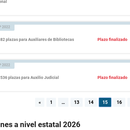
onal
P 2022
82 plazas para Auxiliares de Bibliotecas
Plazo finalizado
P 2022
536 plazas para Auxilio Judicial
Plazo finalizado
egación
«
1
…
13
14
15
16
radas
nes a nivel estatal 2026