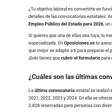
(1)
Secundaria
¿Tu objetivo laboral es convertirte en fun
(1)
Psicología Clínica
detalles de las convocatorias estatales. 
Trabajo Social Servicios
Empleo Público del Estado para 2026
, un
(1)
Sociales
Si quieres que una de ellas sea tuya, lo
especializada. En
Oposiciones.es
te aseso
que mejor se adapte a ti para preparar el 
¡Solo tienes que
cubrir el formulario
para
¿Cuáles son las últimas conv
La
última convocatoria
estatal se realizó
2021, 2022, 2023 y 2024. En ella se ofreci
2.828 reservadas para personas con diver