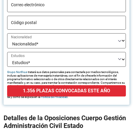
Correo electrónico
Código postal
Nacionalidad
Estudios
Grupo Northius
tratará sus datos personales para contactarle por medios tecnológicos,
incluso aplicaciones de mensajería instantánea, con el fin de ofrecerle información del
programa formativo seleccionado o de otros directamente relacionados con el interés
manifestado y, en su caso, para tramitar la contratación correspondiente. Compartiremos su
solicitud con las empresas que conforman el
Grupo Northius
, con el objeto de que estas
1.356 PLAZAS CONVOCADAS ESTE AÑO
puedan hacerle llegar la mejor oferta de productos y servicios de acuerdo a su petición.
Quedan reconocidos los derechos de acceso, rectificación, supresión, oposición, limitación,
tal y como se explica en la
Política de Privacidad
.
Detalles de la Oposiciones Cuerpo Gestión
Administración Civil Estado