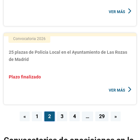
VER MÁS
Convocatoria 2026
25 plazas de Policía Local en el Ayuntamiento de Las Rozas
de Madrid
Plazo finalizado
VER MÁS
Navegación
«
1
2
3
4
…
29
»
de
entradas