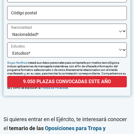
Código postal
Nacionalidad
Estudios
Grupo Northius
tratará sus datos personales para contactarle por medios tecnológicos,
incluso aplicaciones de mensajería instantánea, con el fin de ofrecerle información del
programa formativo seleccionado o de otros directamente relacionados con el interés
manifestado y, en su caso, para tramitar la contratación correspondiente. Compartiremos su
solicitud con las empresas que conforman el
Grupo Northius
, con el objeto de que estas
9.050 PLAZAS CONVOCADAS ESTE AÑO
puedan hacerle llegar la mejor oferta de productos y servicios de acuerdo a su petición.
Quedan reconocidos los derechos de acceso, rectificación, supresión, oposición, limitación,
tal y como se explica en la
Política de Privacidad
.
Si quieres entrar en el Ejército, te interesará conocer
el
temario de las
Oposiciones para Tropa y