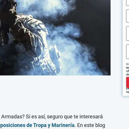
Gr
te
of
di
tr
em
pu
pe
op
 Armadas? Si es así, seguro que te interesará
posiciones de Tropa y Marinería
. En este blog