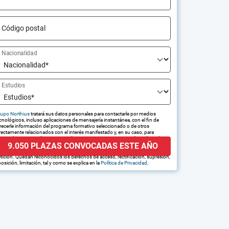
Código postal
Nacionalidad
Estudios
upo Northius
tratará sus datos personales para contactarle por medios
cnológicos, incluso aplicaciones de mensajería instantánea, con el fin de
recerle información del programa formativo seleccionado o de otros
rectamente relacionados con el interés manifestado y, en su caso, para
amitar la contratación correspondiente. Compartiremos su solicitud con las
9.050 PLAZAS CONVOCADAS ESTE AÑO
presas que conforman el
Grupo Northius
, con el objeto de que estas
edan hacerle llegar la mejor oferta de productos y servicios de acuerdo a su
tición. Quedan reconocidos los derechos de acceso, rectificación, supresión,
osición, limitación, tal y como se explica en la
Política de Privacidad
.