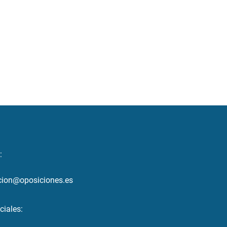
:
cion@oposiciones.es
ciales: