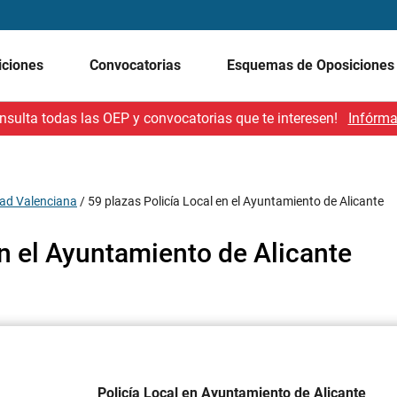
iciones
Convocatorias
Esquemas de Oposicione
nsulta todas las OEP y convocatorias que te interesen!
Infórma
ad Valenciana
/
59 plazas Policía Local en el Ayuntamiento de Alicante
en el Ayuntamiento de Alicante
Policía Local en Ayuntamiento de Alicante