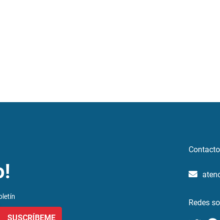
Contacto
o!
aten
letín
Redes so
SUSCRÍBEME