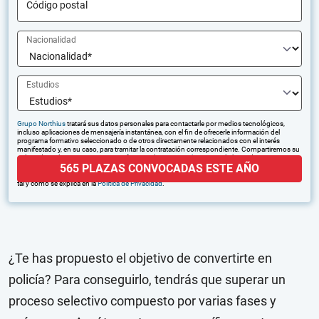
Código postal
Nacionalidad
Estudios
Grupo Northius
tratará sus datos personales para contactarle por medios tecnológicos,
incluso aplicaciones de mensajería instantánea, con el fin de ofrecerle información del
programa formativo seleccionado o de otros directamente relacionados con el interés
manifestado y, en su caso, para tramitar la contratación correspondiente. Compartiremos su
solicitud con las empresas que conforman el
Grupo Northius
, con el objeto de que estas
565 PLAZAS CONVOCADAS ESTE AÑO
puedan hacerle llegar la mejor oferta de productos y servicios de acuerdo a su petición.
Quedan reconocidos los derechos de acceso, rectificación, supresión, oposición, limitación,
tal y como se explica en la
Política de Privacidad
.
¿Te has propuesto el objetivo de convertirte en
policía? Para conseguirlo, tendrás que superar un
proceso selectivo compuesto por varias fases y