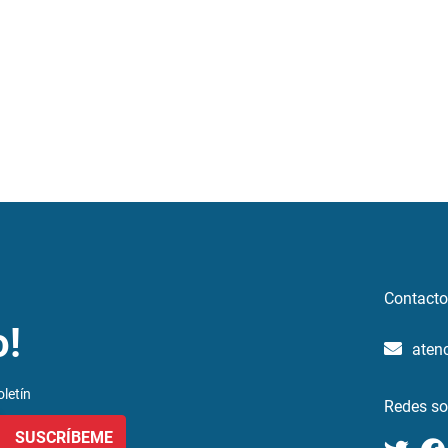
Contacto
o!
aten
letín
Redes so
SUSCRÍBEME