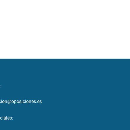
:
cion@oposiciones.es
ciales: