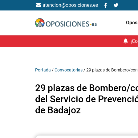
atencion@oposiciones.es
Opos
¡Co
Portada
/
Convocatorias
/
29 plazas de Bombero/condu
29 plazas de Bombero/co
del Servicio de Prevenció
de Badajoz