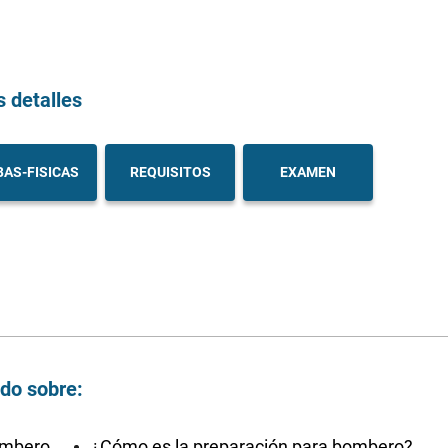
s detalles
AS-FISICAS
REQUISITOS
EXAMEN
ndo sobre:
bombero
¿Cómo es la preparación para bombero?