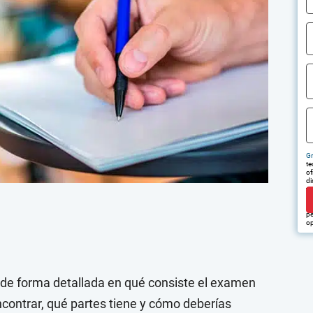
Gr
te
of
di
tr
em
pu
pe
op
 de forma detallada en qué consiste el examen
contrar, qué partes tiene y cómo deberías