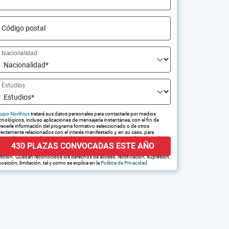
Código postal
Nacionalidad
Estudios
upo Northius
tratará sus datos personales para contactarle por medios
cnológicos, incluso aplicaciones de mensajería instantánea, con el fin de
recerle información del programa formativo seleccionado o de otros
rectamente relacionados con el interés manifestado y, en su caso, para
amitar la contratación correspondiente. Compartiremos su solicitud con las
430 PLAZAS CONVOCADAS ESTE AÑO
presas que conforman el
Grupo Northius
, con el objeto de que estas
edan hacerle llegar la mejor oferta de productos y servicios de acuerdo a su
tición. Quedan reconocidos los derechos de acceso, rectificación, supresión,
osición, limitación, tal y como se explica en la
Política de Privacidad
.