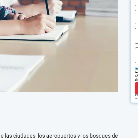
Gr
te
of
di
tr
em
pu
pe
op
ue las ciudades, los aeropuertos y los bosques de