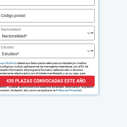
Código postal
Nacionalidad
Estudios
upo Northius
tratará sus datos personales para contactarle por medios
cnológicos, incluso aplicaciones de mensajería instantánea, con el fin de
recerle información del programa formativo seleccionado o de otros
rectamente relacionados con el interés manifestado y, en su caso, para
amitar la contratación correspondiente. Compartiremos su solicitud con las
430 PLAZAS CONVOCADAS ESTE AÑO
presas que conforman el
Grupo Northius
, con el objeto de que estas
edan hacerle llegar la mejor oferta de productos y servicios de acuerdo a su
tición. Quedan reconocidos los derechos de acceso, rectificación, supresión,
osición, limitación, tal y como se explica en la
Política de Privacidad
.