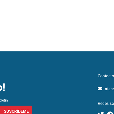
Contacto
o!
aten
letín
Redes so
SUSCRÍBEME