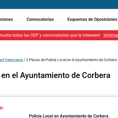
iciones
Convocatorias
Esquemas de Oposicione
nsulta todas las OEP y convocatorias que te interesen!
Infórma
ad Valenciana
/
2 Plazas de Policía Local en el Ayuntamiento de Corbera
l en el Ayuntamiento de Corbera
do
Policía Local en Ayuntamiento de Corbera