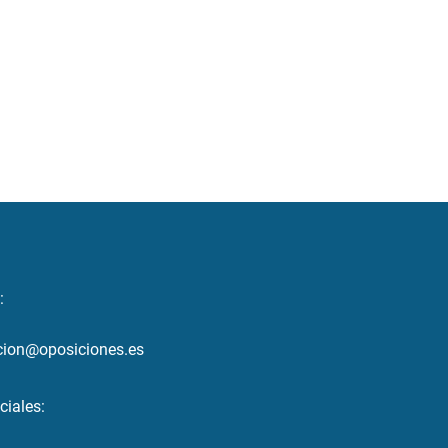
:
cion@oposiciones.es
ciales: